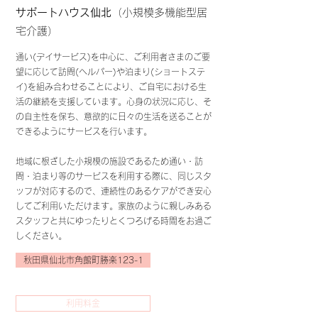
​サポートハウス仙北
（小規模多機能型居
宅介護）
通い(デイサービス)を中心に、ご利用者さまのご要
望に応じて訪問(ヘルパー)や泊まり(ショートステ
イ)を組み合わせることにより、ご自宅における生
活の継続を支援しています。心身の状況に応じ、そ
の自主性を保ち、意欲的に日々の生活を送ることが
できるようにサービスを行います。
​地域に根ざした小規模の施設であるため通い・訪
問・泊まり等のサービスを利用する際に、同じスタ
ッフが対応するので、連続性のあるケアができ安心
してご利用いただけます。家族のように親しみある
スタッフと共にゆったりとくつろげる時間をお過ご
しください。
秋田県仙北市角館町勝楽123-1
利用料金