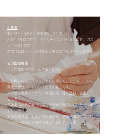
対象者
要介護1～5の方 / 要支援1・2の方
29名（登録制です）デイサービス 1日18名まで / 泊ま
り 1日9名まで
訪問介護はご利用者さまのご要望に合わせて行います。
協力医療機関
市立角館総合病院・山本歯科医院
ご利用者さま、スタッフともに明るく、アットホームな
雰囲気がサポートハウス仙北の魅力です。
来所後は健康チェック、機能訓練、趣味活動、食事、入
浴など
笑顔あふれる空間で充実した時間を過ごしていただけま
す。
​​非常通報装置、自動火災報知設備、避難誘導灯、スプリ
ンクラー設備など消防設備を完備しています。