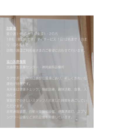
対象者
要介護1～5の方 / 要支援1・2の方
18名（登録制です）デイサービス 1日12名まで / 泊ま
り 1日6名まで
訪問介護はご利用者さまのご要望に合わせて行います。
協力医療機関
大曲厚生医療センター・神岡歯科診療所
ケアサポート神岡は静かな環境にあり、新しくきれいな
建物が特徴です。
来所後は健康チェック、機能訓練、趣味活動、食事、入
浴など
​家庭的でやさしいスタッフと充実した時間を過ごしてい
ただけます。
​​非常通報装置、自動火災報知設備、避難誘導灯、スプリ
ンクラー設備など消防設備を完備しています。