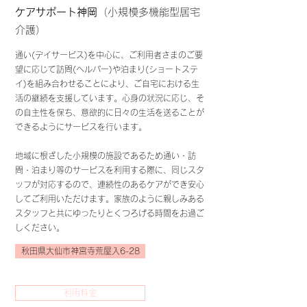
​ケアサポート神岡
（小規模多機能型居宅
介護）
通い(デイサービス)を中心に、ご利用者さまのご要
望に応じて訪問(ヘルパー)や泊まり(ショートステ
イ)を組み合わせることにより、ご自宅における生
活の継続を支援しています。心身の状況に応じ、そ
の自主性を保ち、意欲的に日々の生活を送ることが
できるようにサービスを行います。
​地域に根ざした小規模の施設であるため通い・訪
問・泊まり等のサービスを利用する際に、同じスタ
ッフが対応するので、連続性のあるケアができ安心
してご利用いただけます。家族のように親しみある
スタッフと共にゆったりとくつろげる時間をお過ご
しください。
秋田県大仙市神宮寺荒屋入6-28
利用料金